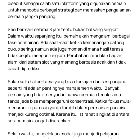
disebut sebagai salah satu platform yang digunakan pemain
untuk mencoba berbagai strategi dan merasakan pengalaman
bermain jangka panjang.
Sesi bermain selama 8 jam tentu bukan hal yang singkat.
Dalam waktu sepanjang itu, pemain akan mengalami berbagai
fase permainan. Ada saat-saat ketika kemenangan datang
cukup sering, namun ada juga momen di mana hasil terasa
tidak begitu menguntungkan. Perubahan ini adalah bagian
alami dari sistem slot yang memang berbasis acak dan tidak
dapat diprediksi.
Salah satu hal pertama yang bisa dipelajari dari sesi panjang
seperti ini adalah pentingnya manajemen waktu. Banyak
pemain yang tidak menyadari bahwa bermain terlalu lama
tanpa jeda bisa mempengaruhi konsentrasi. Ketika fokus mulai
menurun, keputusan yang diambil dalam permainan pun bisa
menjadi kurang optimal. Karena itu, istirahat singkat di antara
sesi bermain sangat disarankan.
Selain waktu, pengelolaan modal juga menjadi pelajaran