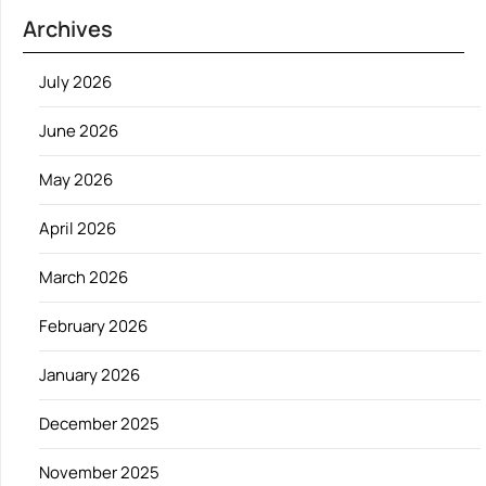
Archives
July 2026
June 2026
May 2026
April 2026
March 2026
February 2026
January 2026
December 2025
November 2025