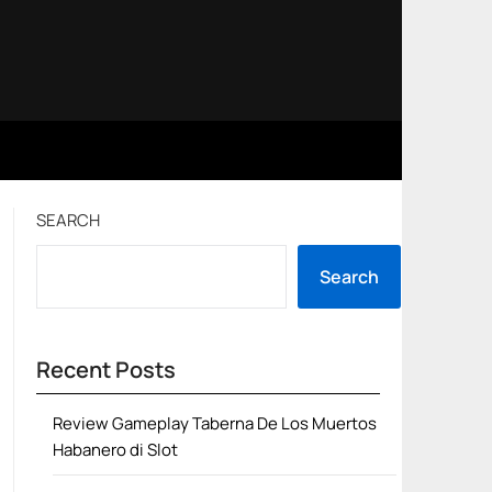
SEARCH
Search
Recent Posts
Review Gameplay Taberna De Los Muertos
Habanero di Slot