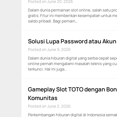
Posted on June 20, 2026
Dalam dunia permainan slot online, salah satu pr
gratis. Fitur ini memberikan kesempatan untuk
saldo pribadi. Bagi pemain…
Solusi Lupa Password atau Akun T
Posted on June 9, 2026
Dalam dunia hiburan digital yang serba cepat se
online pernah mengalami masalah teknis yang cu
terkunci. Hal ini juga…
Gameplay Slot TOTO dengan Bonus
Komunitas
Posted on June 2, 2026
Perkembangan hiburan digital di Indonesia sema