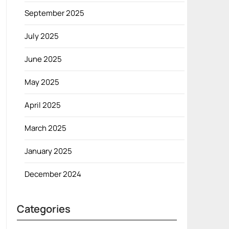
September 2025
July 2025
June 2025
May 2025
April 2025
March 2025
January 2025
December 2024
Categories