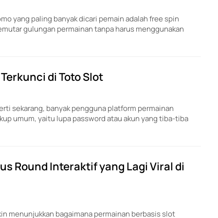
omo yang paling banyak dicari pemain adalah free spin
 memutar gulungan permainan tanpa harus menggunakan
erkunci di Toto Slot
perti sekarang, banyak pengguna platform permainan
kup umum, yaitu lupa password atau akun yang tiba-tiba
 Round Interaktif yang Lagi Viral di
kin menunjukkan bagaimana permainan berbasis slot