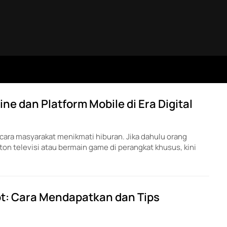
e dan Platform Mobile di Era Digital
ara masyarakat menikmati hiburan. Jika dahulu orang
n televisi atau bermain game di perangkat khusus, kini
lot: Cara Mendapatkan dan Tips