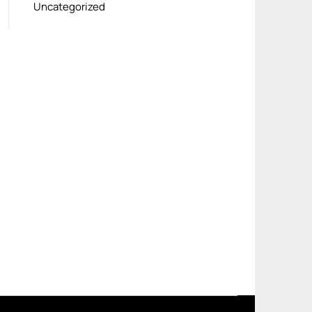
Uncategorized