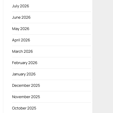
July 2026
June 2026
May 2026
April 2026
March 2026
February 2026
January 2026
December 2025
November 2025
October 2025