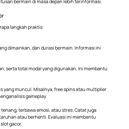
tusan bermain di masa depan lebih terinformasi.
or
rapa langkah praktis:
yang dimainkan, dan durasi bermain. Informasi ini
an, serta total modal yang digunakan. Ini membantu
s yang muncul. Misalnya, free spins atau multiplier
 menganalisis gameplay.
tenang, terbawa emosi, atau stres. Catat juga
taruhan atau berhenti. Evaluasi ini membantu
slot gacor.