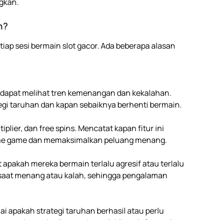
ngkan.
n?
etiap sesi bermain slot gacor. Ada beberapa alasan
n dapat melihat tren kemenangan dan kekalahan.
gi taruhan dan kapan sebaiknya berhenti bermain.
iplier, dan free spins. Mencatat kapan fitur ini
e game dan memaksimalkan peluang menang.
apakah mereka bermain terlalu agresif atau terlalu
 saat menang atau kalah, sehingga pengalaman
 apakah strategi taruhan berhasil atau perlu