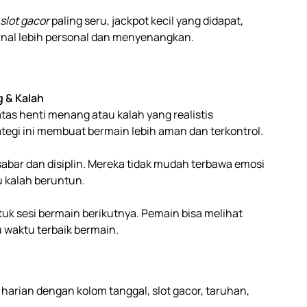
slot gacor
paling seru, jackpot kecil yang didapat,
urnal lebih personal dan menyenangkan.
 & Kalah
as henti menang atau kalah yang realistis
egi ini membuat bermain lebih aman dan terkontrol.
sabar dan disiplin. Mereka tidak mudah terbawa emosi
u kalah beruntun.
tuk sesi bermain berikutnya. Pemain bisa melihat
 waktu terbaik bermain.
harian dengan kolom tanggal, slot gacor, taruhan,