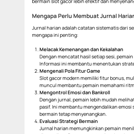
bermain slot gacor lebih efektif dan menyena
Mengapa Perlu Membuat Jurnal Haria
Jurnal harian adalah catatan sistematis dari s
mengapa ini penting:
Melacak Kemenangan dan Kekalahan
Dengan mencatat hasil setiap sesi, pemai
Informasi ini membantu menentukan strate
Mengenali Pola Fitur Game
Slot gacor modern memiliki fitur bonus, mult
muncul membantu pemain memahami ritm
Mengontrol Emosi dan Bankroll
Dengan jurnal, pemain lebih mudah melihat 
pasif. Ini membantu mengendalikan emosi
bermain tetap menyenangkan.
Evaluasi Strategi Bermain
Jurnal harian memungkinkan pemain menilai