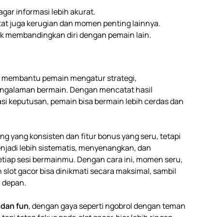
agar informasi lebih akurat.
t juga kerugian dan momen penting lainnya.
uk membandingkan diri dengan pemain lain.
membantu pemain mengatur strategi,
ngalaman bermain. Dengan mencatat hasil
asi keputusan, pemain bisa bermain lebih cerdas dan
 yang konsisten dan fitur bonus yang seru, tetapi
njadi lebih sistematis, menyenangkan, dan
etiap sesi bermainmu. Dengan cara ini, momen seru,
 slot gacor bisa dinikmati secara maksimal, sambil
a depan.
 dan fun
, dengan gaya seperti ngobrol dengan teman